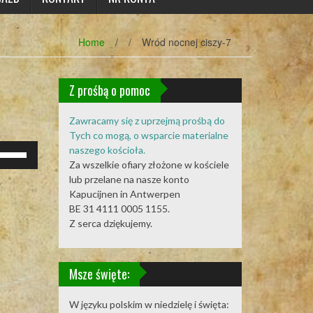
Home
/
/
Wród nocnej ciszy-7
Z prośbą o pomoc
Zawracamy się z uprzejmą prośbą do
Tych co mogą, o wsparcie materialne
żywaj
naszego kościoła.
rzałek
Za wszelkie ofiary złożone w kościele
o
lub przelane na nasze konto
óry/do
Kapucijnen in Antwerpen
łu
BE 31 4111 0005 1155.
by
Z serca dziękujemy.
większyć
b
mniejszyć
Msze święte:
ośność.
W języku polskim w niedzielę i święta: