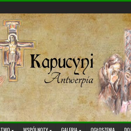
STWO
WSPÓLNOTY
GALERIA
OGŁOSZENIA
DO