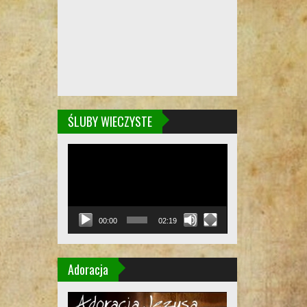
ŚLUBY WIECZYSTE
Odtwarzacz
video
00:00
02:19
Adoracja