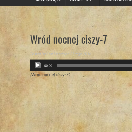
Wród nocnej ciszy-7
Posted By
Brat Marcin
on 2 lutego 2016
Odtwarzacz
00:00
plików
dźwiękowych
„Wród nocnej ciszy-7”.
Post
navigation