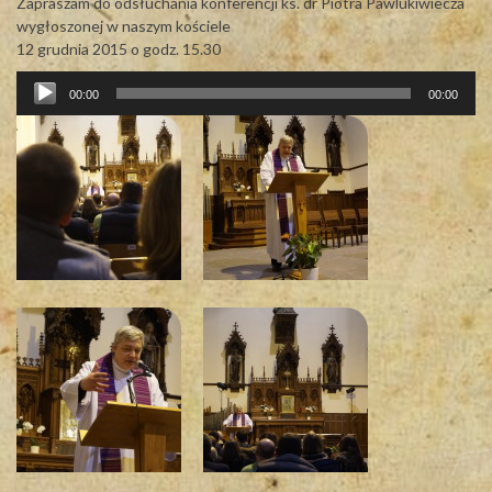
Zapraszam do odsłuchania konferencji ks. dr Piotra Pawlukiwiecza
wygłoszonej w naszym kościele
12 grudnia 2015 o godz. 15.30
Odtwarzacz
00:00
00:00
plików
dźwiękowych