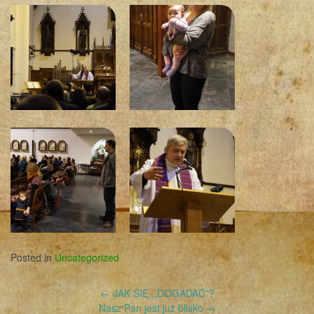
Posted in
Uncategorized
Post
←
JAK SIĘ ,,DOGADAĆ”?
navigation
Nasz Pan jest już blisko
→