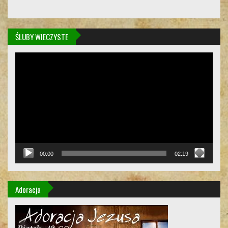
ŚLUBY WIECZYSTE
Odtwarzacz
video
00:00
02:19
Adoracja