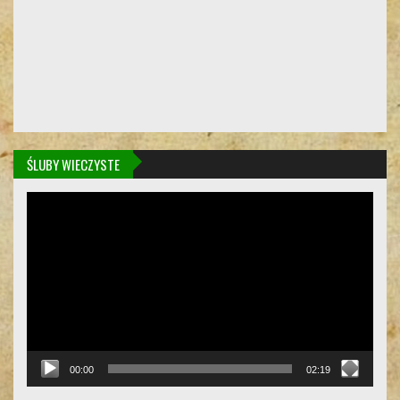
ŚLUBY WIECZYSTE
Odtwarzacz
video
00:00
02:19