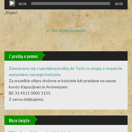
Odtwarzacz
00:00
00:00
plików
dźwiękowych
„Psalm”.
Post
←
Kto mnie prowadzi
navigation
Z prośbą o pomoc
Zawracamy się z uprzejmą prośbą do Tych co mogą, o wsparcie
materialne naszego kościoła.
Za wszelkie ofiary złożone w kościele lub przelane na nasze
konto Kapucijnen in Antwerpen
BE 31 4111 0005 1155.
Z serca dziękujemy.
Msze święte: