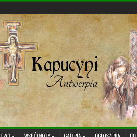
STWO
WSPÓLNOTY
GALERIA
OGŁOSZENIA
DO