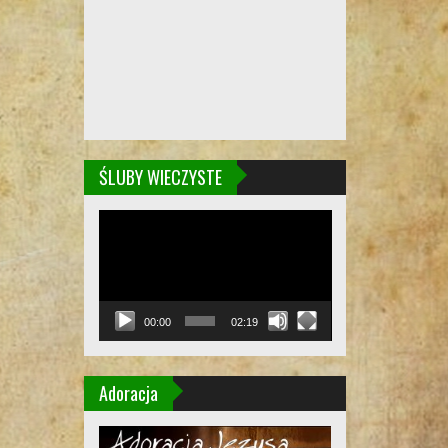
ŚLUBY WIECZYSTE
Odtwarzacz
video
00:00
02:19
Adoracja