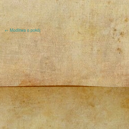
←
Modlitwa o pokój