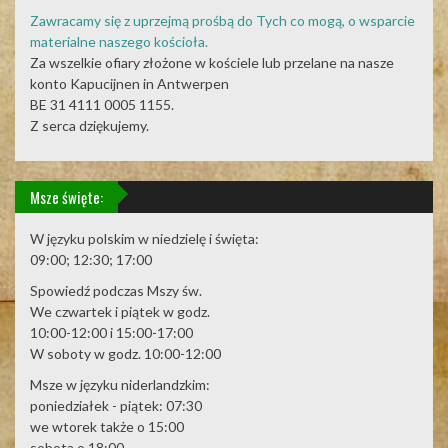
Zawracamy się z uprzejmą prośbą do Tych co mogą, o wsparcie
materialne naszego kościoła.
Za wszelkie ofiary złożone w kościele lub przelane na nasze
konto Kapucijnen in Antwerpen
BE 31 4111 0005 1155.
Z serca dziękujemy.
Msze święte:
W języku polskim w niedzielę i święta:
09:00; 12:30; 17:00
Spowiedź podczas Mszy św.
We czwartek i piątek w godz.
10:00-12:00 i 15:00-17:00
W soboty w godz. 10:00-12:00
Msze w języku niderlandzkim:
poniedziałek - piątek: 07:30
we wtorek także o 15:00
sobota o 18:00