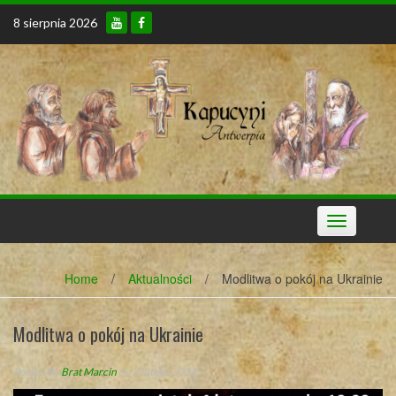
Skip
8 sierpnia 2026
to
content
Toggle
navigation
Home
/
Aktualności
/
Modlitwa o pokój na Ukrainie
Modlitwa o pokój na Ukrainie
Posted By
Brat Marcin
on 2 lutego 2022