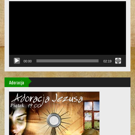
Odtwarzacz
video
00:00
02:19
Adoracja