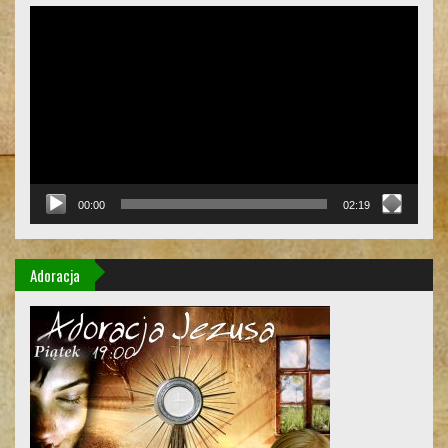
Odtwarzacz
video
00:00
02:19
Adoracja