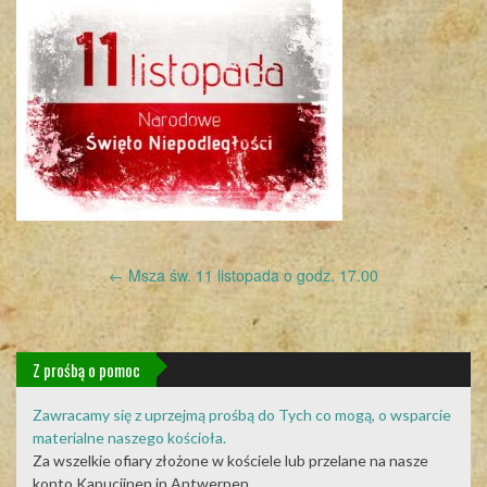
Post
←
Msza św. 11 listopada o godz. 17.00
navigation
Z prośbą o pomoc
Zawracamy się z uprzejmą prośbą do Tych co mogą, o wsparcie
materialne naszego kościoła.
Za wszelkie ofiary złożone w kościele lub przelane na nasze
konto Kapucijnen in Antwerpen