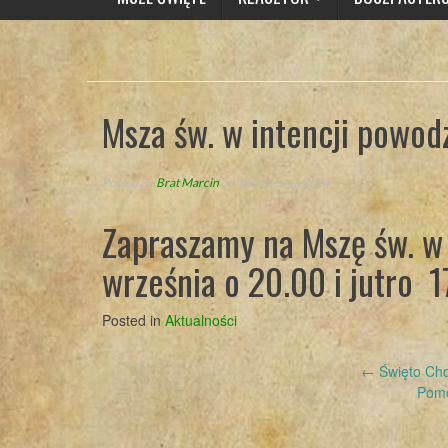
Msza św. w intencji powodz
Posted By
Brat Marcin
on 16 września 2024
Zapraszamy na Mszę św. w 
września o 20.00 i jutro 1
Posted in
Aktualności
Post
←
Święto Cho
Pomo
navigation