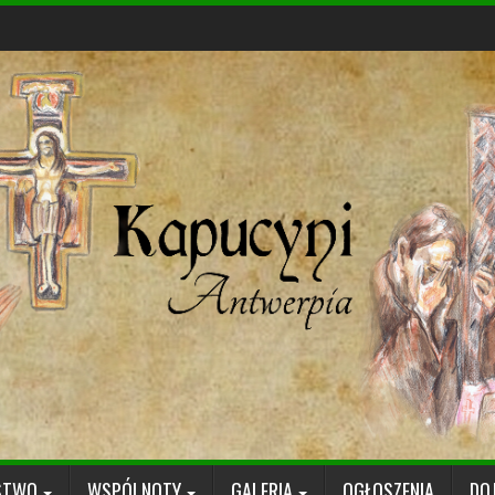
STWO
WSPÓLNOTY
GALERIA
OGŁOSZENIA
DO