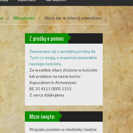
me
/
Aktualności
/
Msza św. w intencji powodzian.
Z prośbą o pomoc
Zawracamy się z uprzejmą prośbą do
Tych co mogą, o wsparcie materialne
naszego kościoła.
Za wszelkie ofiary złożone w kościele
lub przelane na nasze konto
Kapucijnen in Antwerpen
BE 31 4111 0005 1155.
Z serca dziękujemy.
Msze święte:
W języku polskim w niedzielę i święta: