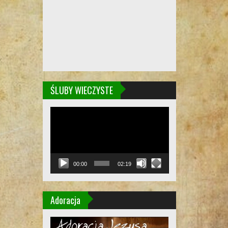
ŚLUBY WIECZYSTE
Odtwarzacz
video
00:00
02:19
Adoracja