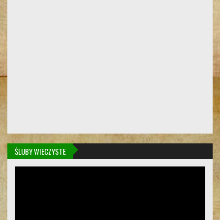
ŚLUBY WIECZYSTE
Odtwarzacz
video