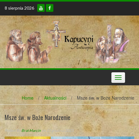
Skip
8 sierpnia 2026
to
content
Toggle
navigation
Home
/
Aktualności
/
Msze św. w Boże Narodzenie
Msze św. w Boże Narodzenie
Posted By
Brat Marcin
on 23 grudnia 2023