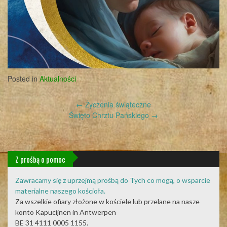
Posted in
Aktualności
Post
←
Życzenia świąteczne
navigation
Święto Chrztu Pańskiego
→
Z prośbą o pomoc
Zawracamy się z uprzejmą prośbą do Tych co mogą, o wsparcie
materialne naszego kościoła.
Za wszelkie ofiary złożone w kościele lub przelane na nasze
konto Kapucijnen in Antwerpen
BE 31 4111 0005 1155.