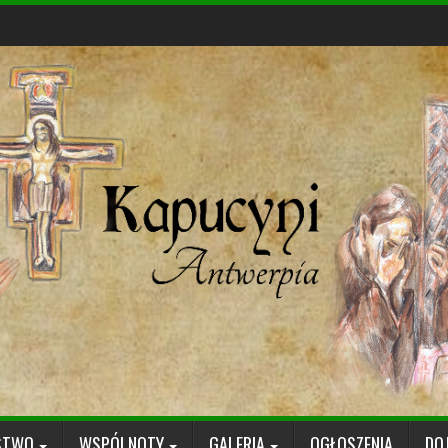
STWO
WSPÓLNOTY
GALERIA
OGŁOSZENIA
DO