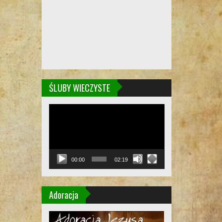
ŚLUBY WIECZYSTE
Odtwarzacz
video
00:00
02:19
Adoracja