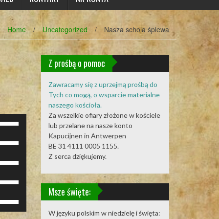
Home
/
Uncategorized
/
Nasza schola śpiewa
Z prośbą o pomoc
Zawracamy się z uprzejmą prośbą do
Tych co mogą, o wsparcie materialne
naszego kościoła.
Za wszelkie ofiary złożone w kościele
żywaj
lub przelane na nasze konto
rzałek
Kapucijnen in Antwerpen
żywaj
o
BE 31 4111 0005 1155.
rzałek
óry/do
Z serca dziękujemy.
żywaj
o
łu
rzałek
óry/do
by
żywaj
o
łu
większyć
rzałek
óry/do
by
Msze święte:
b
żywaj
o
łu
większyć
mniejszyć
rzałek
óry/do
by
b
ośność.
W języku polskim w niedzielę i święta:
o
łu