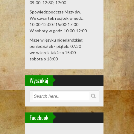
większyć
mniejszyć
09:00; 12:30; 17:00
óry/do
by
b
ośność.
łu
Spowiedź podczas Mszy św.
większyć
mniejszyć
by
We czwartek i piątek w godz.
b
ośność.
większyć
10:00-12:00 i 15:00-17:00
mniejszyć
b
W soboty w godz. 10:00-12:00
ośność.
mniejszyć
Msze w języku niderlandzkim:
ośność.
poniedziałek - piątek: 07:30
we wtorek także o 15:00
sobota o 18:00
Wyszukaj
Facebook