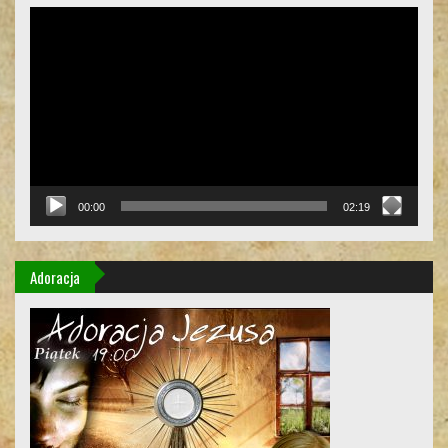
Odtwarzacz
video
00:00
02:19
Adoracja