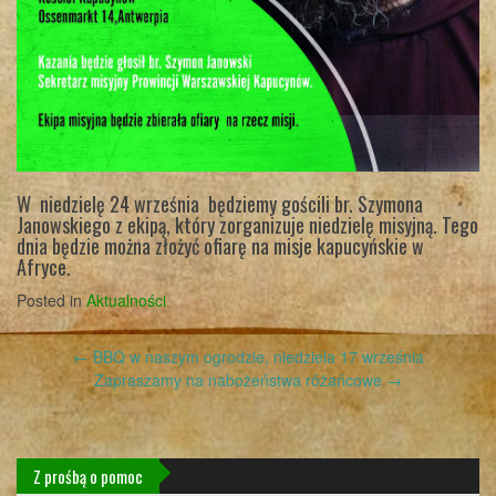
W niedzielę 24 września będziemy gościli br. Szymona
Janowskiego z ekipą, który zorganizuje niedzielę misyjną. Tego
dnia będzie można złożyć ofiarę na misje kapucyńskie w
Afryce.
Posted in
Aktualności
Post
←
BBQ w naszym ogrodzie, niedziela 17 września
navigation
Zapraszamy na nabożeństwa różańcowe
→
Z prośbą o pomoc