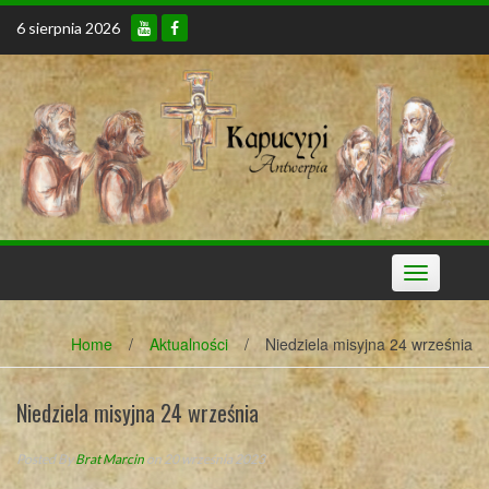
Skip
6 sierpnia 2026
to
content
Toggle
navigation
Home
/
Aktualności
/
Niedziela misyjna 24 września
Niedziela misyjna 24 września
Posted By
Brat Marcin
on 20 września 2023