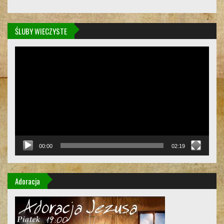
ŚLUBY WIECZYSTE
Odtwarzacz
video
00:00
02:19
Adoracja