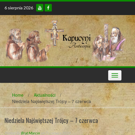
Skip
6 sierpnia 2026
to
content
Toggle
navigation
Home
/
Aktualności
/
Niedziela Najświętszej Trójcy – 7 czerwca
Niedziela Najświętszej Trójcy – 7 czerwca
Posted By
Brat Marcin
on 7 czerwca 2020