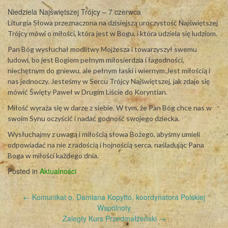
Niedziela Najświętszej Trójcy – 7 czerwca
Liturgia Słowa przeznaczona na dzisiejszą uroczystość Najświętszej
Trójcy mówi o miłości, która jest w Bogu, i która udziela się ludziom.
Pan Bóg wysłuchał modlitwy Mojżesza i towarzyszył swemu
ludowi, bo jest Bogiem pełnym miłosierdzia i łagodności,
niechętnym do gniewu, ale pełnym łaski i wiernym.Jest miłością i
nas jednoczy. Jesteśmy w Sercu Trójcy Najświętszej, jak zdaje się
mówić Święty Paweł w Drugim Liście do Koryntian.
Miłość wyraża się w darze z siebie. W tym, że Pan Bóg chce nas w
swoim Synu oczyścić i nadać godność swojego dziecka.
Wysłuchajmy z uwagą i miłością słowa Bożego, abyśmy umieli
odpowiadać na nie z radością i hojnością serca, naśladując Pana
Boga w miłości każdego dnia.
Posted in
Aktualności
Post
←
Komunikat o. Damiana Kopytto, koordynatora Polskiej
navigation
Wspólnoty
Zaległy Kurs Przedmałżeński
→