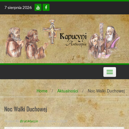
Skip
7 sierpnia 2026
to
content
Toggle
navigation
Home
/
Aktualności
/
Noc Walki Duchowej
Noc Walki Duchowej
Posted By
Brat Marcin
on 6 czerwca 2024