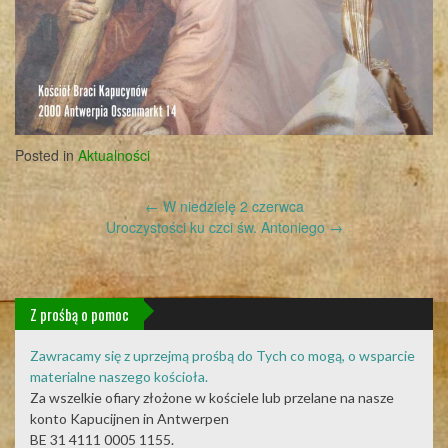
Posted in
Aktualności
Post
←
W niedzielę 2 czerwca
navigation
Uroczystości ku czci św. Antoniego
→
Z prośbą o pomoc
Zawracamy się z uprzejmą prośbą do Tych co mogą, o wsparcie
materialne naszego kościoła.
Za wszelkie ofiary złożone w kościele lub przelane na nasze
konto Kapucijnen in Antwerpen
BE 31 4111 0005 1155.