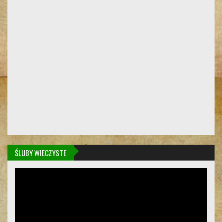
ŚLUBY WIECZYSTE
Odtwarzacz
video