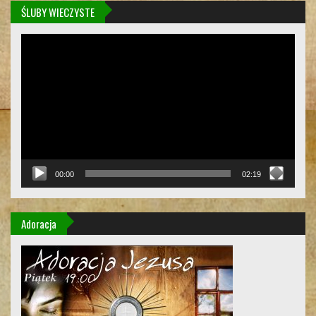
ŚLUBY WIECZYSTE
Odtwarzacz
video
00:00
02:19
Adoracja