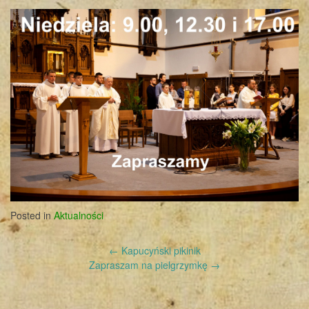
Posted in
Aktualności
Post
←
Kapucyński pikinik
navigation
Zapraszam na pielgrzymkę
→