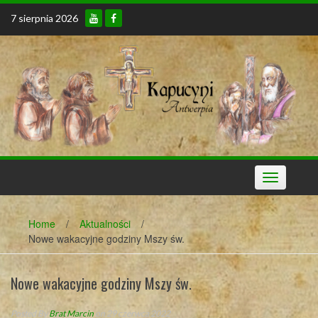
Skip
7 sierpnia 2026
to
content
Toggle
navigation
Home
/
Aktualności
/
Nowe wakacyjne godziny Mszy św.
Nowe wakacyjne godziny Mszy św.
Posted By
Brat Marcin
on 29 czerwca 2022