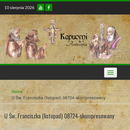
Skip
10 sierpnia 2026
to
content
Toggle
navigation
Home
/
/
U Św. Franciszka (listopad) 08724-skompresowany
U Św. Franciszka (listopad) 08724-skompresowany
Posted By
Brat Marcin
on 2 listopada 2024