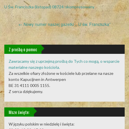
U Św. Franciszka (listopad) 08724-skompresowany
Post
←
Nowy numer naszej gazetki ,, U św. Franciszka”
navigation
Z prośbą o pomoc
Zawracamy się z uprzejmą prośbą do Tych co mogą, o wsparcie
materialne naszego kościoła.
Za wszelkie ofiary złożone w kościele lub przelane na nasze
konto Kapucijnen in Antwerpen
BE 31 4111 0005 1155.
Z serca dziękujemy.
Msze święte:
W języku polskim w niedzielę i święta: