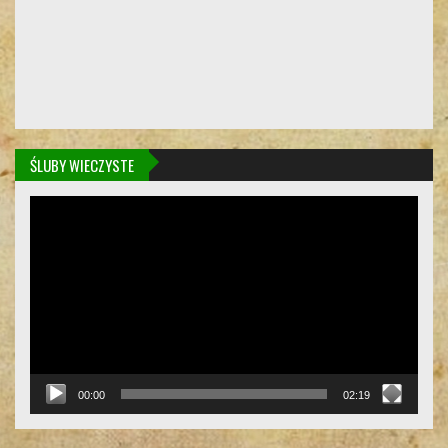
ŚLUBY WIECZYSTE
Odtwarzacz
video
00:00
02:19