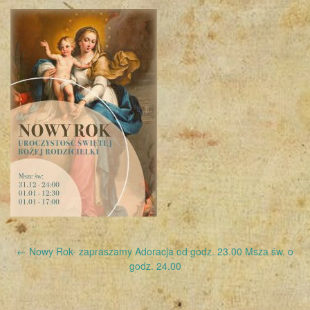
Post
←
Nowy Rok- zapraszamy Adoracja od godz. 23.00 Msza św. o
navigation
godz. 24.00