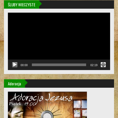
ŚLUBY WIECZYSTE
Odtwarzacz
video
00:00
02:19
Adoracja