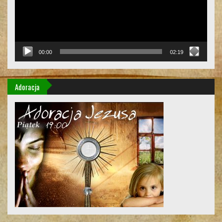
00:00
02:19
Adoracja