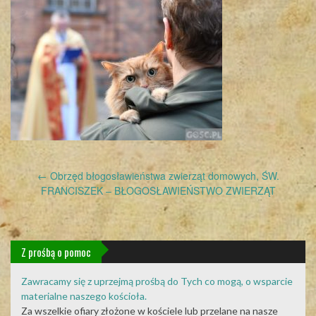
Post
←
Obrzęd błogosławieństwa zwierząt domowych, ŚW.
navigation
FRANCISZEK – BŁOGOSŁAWIEŃSTWO ZWIERZĄT
Z prośbą o pomoc
Zawracamy się z uprzejmą prośbą do Tych co mogą, o wsparcie
materialne naszego kościoła.
Za wszelkie ofiary złożone w kościele lub przelane na nasze