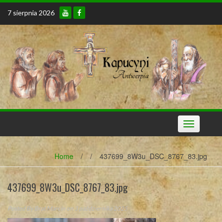
Skip
7 sierpnia 2026
to
content
Toggle
navigation
Home
/
/
437699_8W3u_DSC_8767_83.jpg
437699_8W3u_DSC_8767_83.jpg
Posted By
Brat Marcin
on 3 października 2025