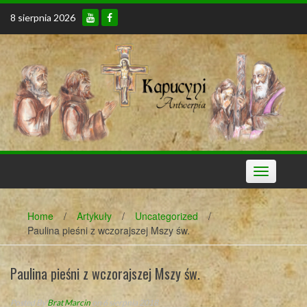
Skip
8 sierpnia 2026
to
content
Toggle
navigation
Home
/
Artykuły
/
Uncategorized
/
Paulina pieśni z wczorajszej Mszy św.
Paulina pieśni z wczorajszej Mszy św.
Posted By
Brat Marcin
on 6 sierpnia 2018