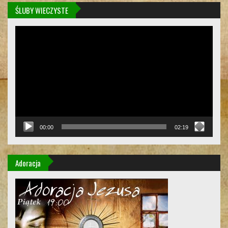
ŚLUBY WIECZYSTE
Odtwarzacz
video
00:00
02:19
Adoracja