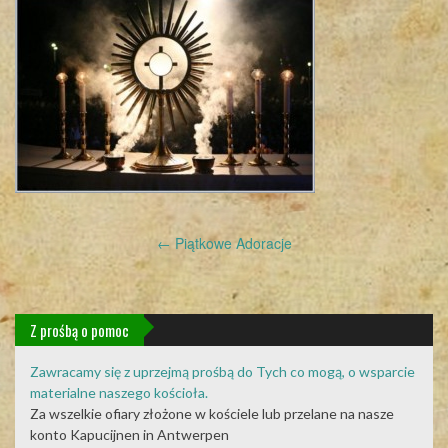
Post
←
Piątkowe Adoracje
navigation
Z prośbą o pomoc
Zawracamy się z uprzejmą prośbą do Tych co mogą, o wsparcie
materialne naszego kościoła.
Za wszelkie ofiary złożone w kościele lub przelane na nasze
konto Kapucijnen in Antwerpen