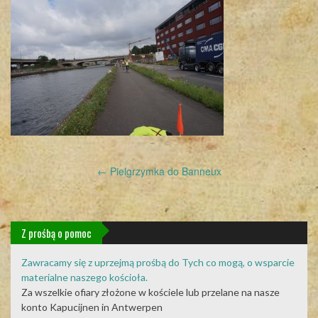
Post
←
Pielgrzymka do Banneux
navigation
Z prośbą o pomoc
Zawracamy się z uprzejmą prośbą do Tych co mogą, o wsparcie
materialne naszego kościoła.
Za wszelkie ofiary złożone w kościele lub przelane na nasze
konto Kapucijnen in Antwerpen