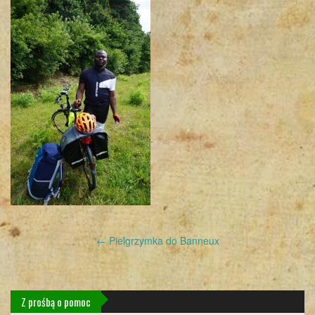
Post
←
Pielgrzymka do Banneux
navigation
Z prośbą o pomoc