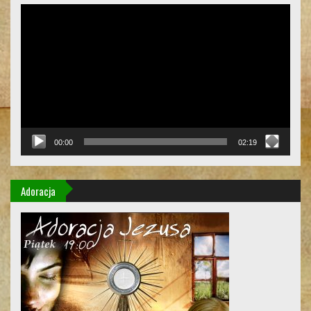
Odtwarzacz
video
00:00
02:19
Adoracja