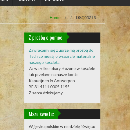
Home
/
/
DSC03216
Z prośbą o pomoc
Zawracamy się z uprzejmą prośbą do
Tych co mogą, o wsparcie materialne
naszego kościoła.
Za wszelkie ofiary złożone w kościele
lub przelane na nasze konto
Kapucijnen in Antwerpen
BE 31 4111 0005 1155.
Z serca dziękujemy.
Msze święte:
W języku polskim w niedzielę i święta: