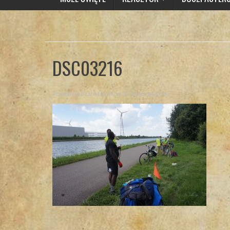
DSC03216
Posted By
Brat Marcin
on 22 sierpnia 2016