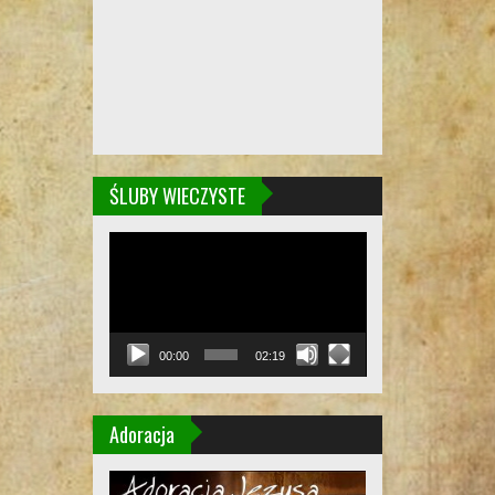
ŚLUBY WIECZYSTE
Odtwarzacz
video
00:00
02:19
Adoracja