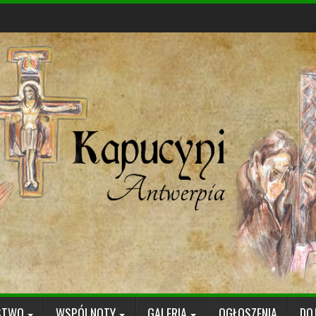
STWO
WSPÓLNOTY
GALERIA
OGŁOSZENIA
DO