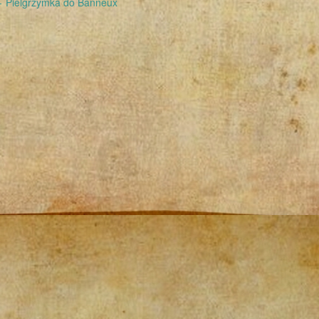
←
Pielgrzymka do Banneux