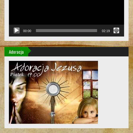
00:00
02:19
Adoracja