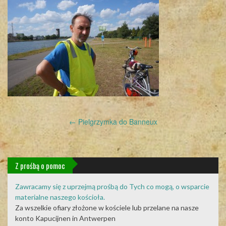
Post
←
Pielgrzymka do Banneux
navigation
Z prośbą o pomoc
Zawracamy się z uprzejmą prośbą do Tych co mogą, o wsparcie
materialne naszego kościoła.
Za wszelkie ofiary złożone w kościele lub przelane na nasze
konto Kapucijnen in Antwerpen