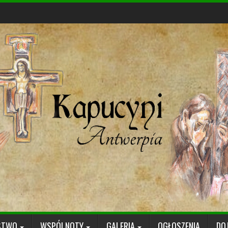
STWO
WSPÓLNOTY
GALERIA
OGŁOSZENIA
DO