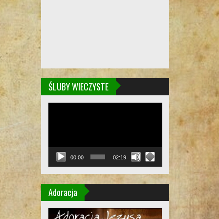
ŚLUBY WIECZYSTE
Odtwarzacz
video
00:00
02:19
Adoracja