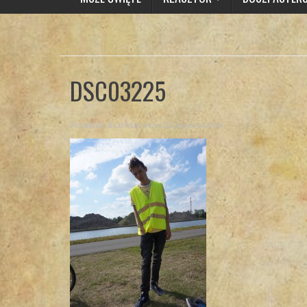
DSC03225
Posted By
Brat Marcin
on 22 sierpnia 2016