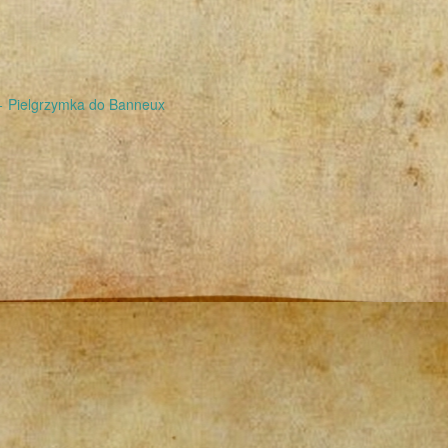
←
Pielgrzymka do Banneux