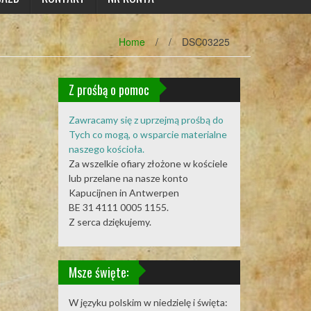
Home
/
/
DSC03225
Z prośbą o pomoc
Zawracamy się z uprzejmą prośbą do
Tych co mogą, o wsparcie materialne
naszego kościoła.
Za wszelkie ofiary złożone w kościele
lub przelane na nasze konto
Kapucijnen in Antwerpen
BE 31 4111 0005 1155.
Z serca dziękujemy.
Msze święte:
W języku polskim w niedzielę i święta: