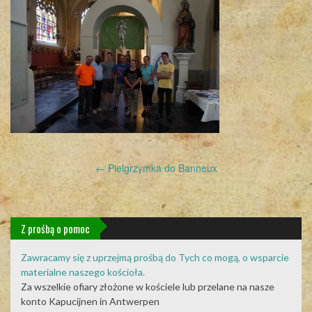
Post
←
Pielgrzymka do Banneux
navigation
Z prośbą o pomoc
Zawracamy się z uprzejmą prośbą do Tych co mogą, o wsparcie
materialne naszego kościoła.
Za wszelkie ofiary złożone w kościele lub przelane na nasze
konto Kapucijnen in Antwerpen