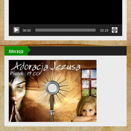
00:00
02:19
Adoracja