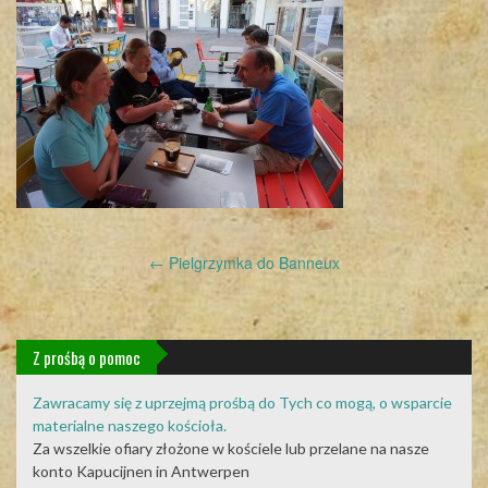
Post
←
Pielgrzymka do Banneux
navigation
Z prośbą o pomoc
Zawracamy się z uprzejmą prośbą do Tych co mogą, o wsparcie
materialne naszego kościoła.
Za wszelkie ofiary złożone w kościele lub przelane na nasze
konto Kapucijnen in Antwerpen