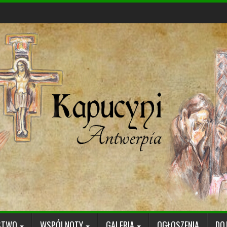
STWO
WSPÓLNOTY
GALERIA
OGŁOSZENIA
DO