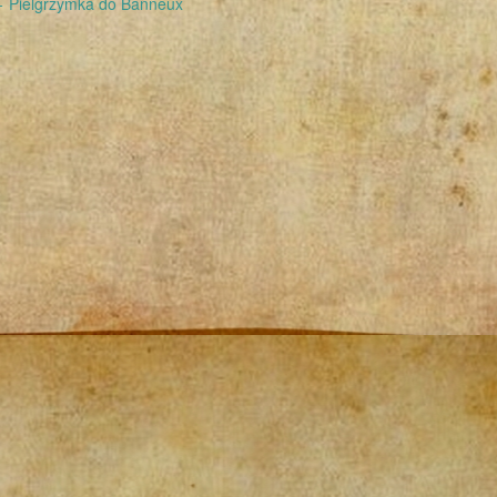
←
Pielgrzymka do Banneux