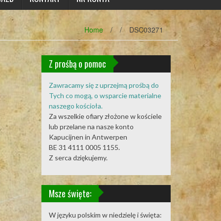
Home
/
/
DSC03271
Z prośbą o pomoc
Zawracamy się z uprzejmą prośbą do
Tych co mogą, o wsparcie materialne
naszego kościoła.
Za wszelkie ofiary złożone w kościele
lub przelane na nasze konto
Kapucijnen in Antwerpen
BE 31 4111 0005 1155.
Z serca dziękujemy.
Msze święte:
W języku polskim w niedzielę i święta: