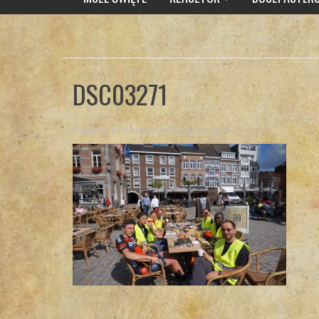
DSC03271
Posted By
Brat Marcin
on 22 sierpnia 2016