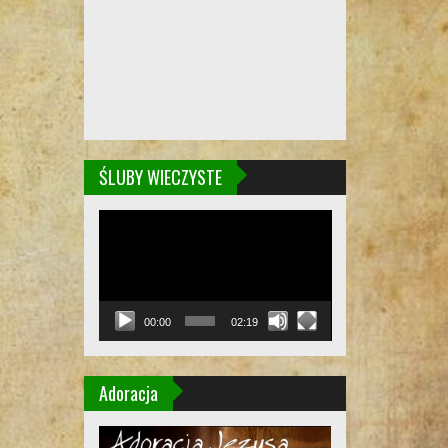
ŚLUBY WIECZYSTE
Odtwarzacz
video
00:00
02:19
Adoracja