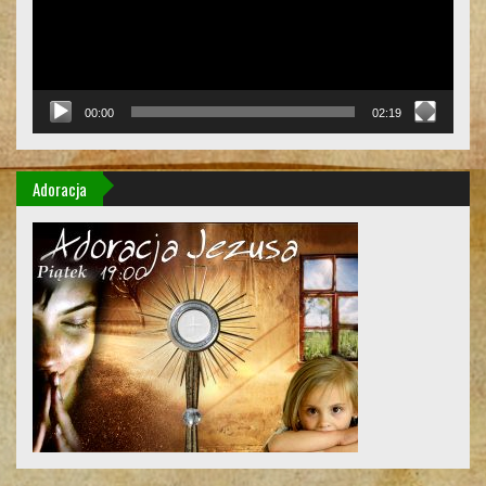
00:00
02:19
Adoracja