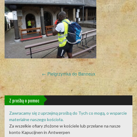
Post
←
Pielgrzymka do Banneux
navigation
Z prośbą o pomoc
Zawracamy się z uprzejmą prośbą do Tych co mogą, o wsparcie
materialne naszego kościoła.
Za wszelkie ofiary złożone w kościele lub przelane na nasze
konto Kapucijnen in Antwerpen