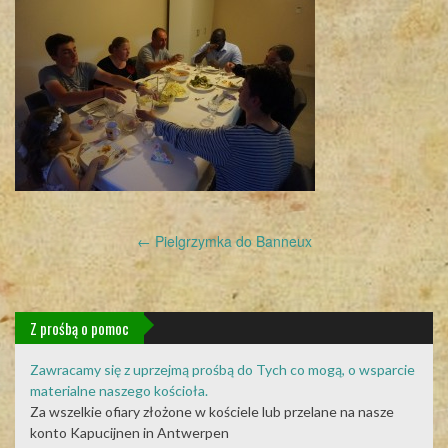
Post
←
Pielgrzymka do Banneux
navigation
Z prośbą o pomoc
Zawracamy się z uprzejmą prośbą do Tych co mogą, o wsparcie
materialne naszego kościoła.
Za wszelkie ofiary złożone w kościele lub przelane na nasze
konto Kapucijnen in Antwerpen