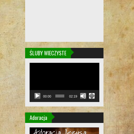
ŚLUBY WIECZYSTE
Odtwarzacz
video
00:00
02:19
Adoracja