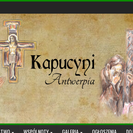
STWO
WSPÓLNOTY
GALERIA
OGŁOSZENIA
DO