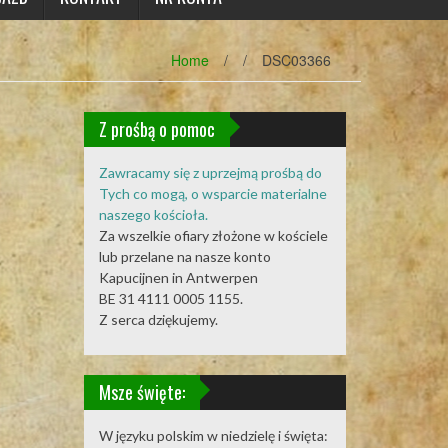
Home
/
/
DSC03366
Z prośbą o pomoc
Zawracamy się z uprzejmą prośbą do
Tych co mogą, o wsparcie materialne
naszego kościoła.
Za wszelkie ofiary złożone w kościele
lub przelane na nasze konto
Kapucijnen in Antwerpen
BE 31 4111 0005 1155.
Z serca dziękujemy.
Msze święte:
W języku polskim w niedzielę i święta: