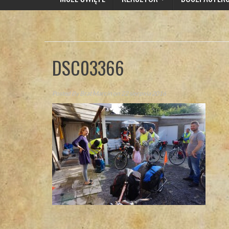
DSC03366
Posted By
Brat Marcin
on 22 sierpnia 2016