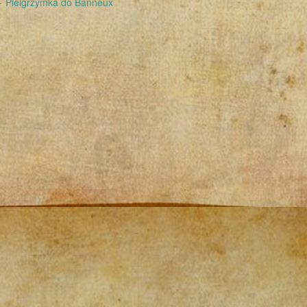
←
Pielgrzymka do Banneux