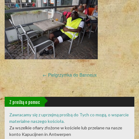
Post
←
Pielgrzymka do Banneux
navigation
Z prośbą o pomoc
Zawracamy się z uprzejmą prośbą do Tych co mogą, o wsparcie
materialne naszego kościoła.
Za wszelkie ofiary złożone w kościele lub przelane na nasze
konto Kapucijnen in Antwerpen