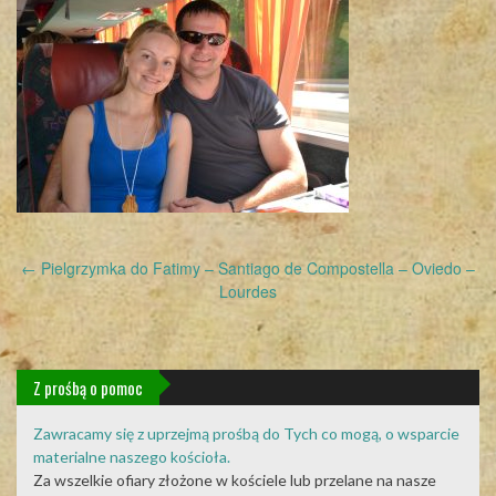
Post
←
Pielgrzymka do Fatimy – Santiago de Compostella – Oviedo –
navigation
Lourdes
Z prośbą o pomoc
Zawracamy się z uprzejmą prośbą do Tych co mogą, o wsparcie
materialne naszego kościoła.
Za wszelkie ofiary złożone w kościele lub przelane na nasze