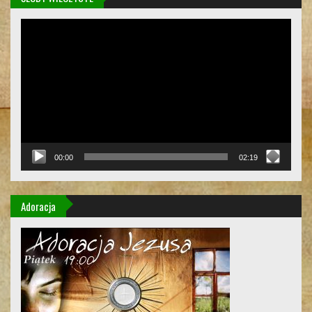
Odtwarzacz
video
00:00
02:19
Adoracja