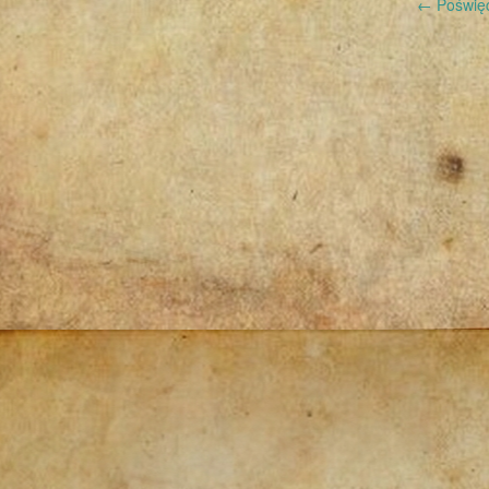
Post
←
Poświęc
navigation