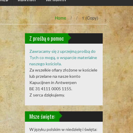
Home
/
/
1 (Copy)
Z prośbą o pomoc
Zawracamy się z uprzejmą prośbą do
Tych co mogą, o wsparcie materialne
naszego kościoła.
Za wszelkie ofiary złożone w kościele
lub przelane na nasze konto
Kapucijnen in Antwerpen
BE 31 4111 0005 1155.
Z serca dziękujemy.
Msze święte:
W języku polskim w niedzielę i święta: