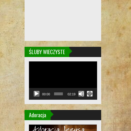
ŚLUBY WIECZYSTE
Odtwarzacz
video
00:00
02:19
Adoracja