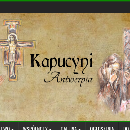
STWO
WSPÓLNOTY
GALERIA
OGŁOSZENIA
DO