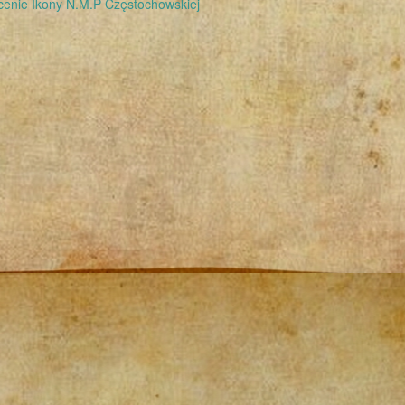
enie Ikony N.M.P Częstochowskiej