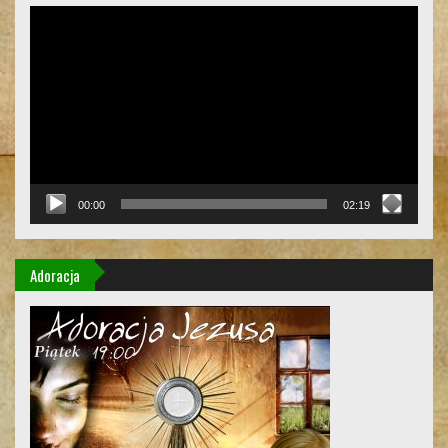
Odtwarzacz
video
00:00
02:19
Adoracja