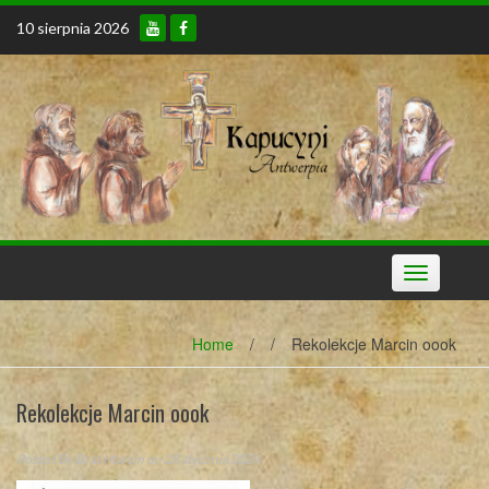
Skip
10 sierpnia 2026
to
content
Toggle
navigation
Home
/
/
Rekolekcje Marcin oook
Rekolekcje Marcin oook
Posted By
Brat Marcin
on 28 stycznia 2024