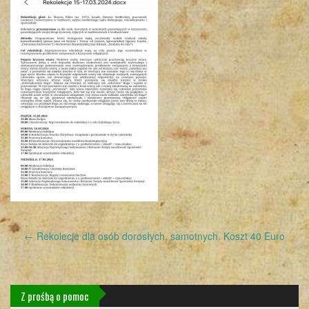
Post
←
Rekolecje dla osób dorosłych, samotnych. Koszt 40 Euro
navigation
Z prośbą o pomoc