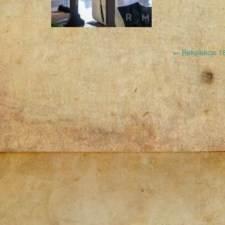
Post
←
Rekolekcje 18
navigation