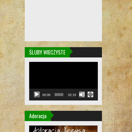
ŚLUBY WIECZYSTE
Odtwarzacz
video
00:00
02:19
Adoracja