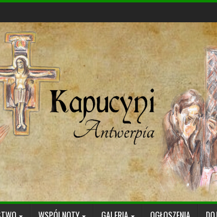
STWO
WSPÓLNOTY
GALERIA
OGŁOSZENIA
DO