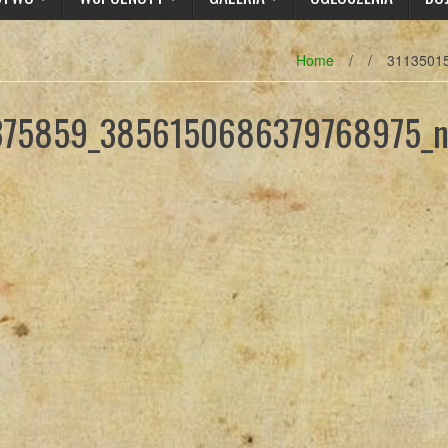
Home
/
/
3113501
375859_3856150686379768975_