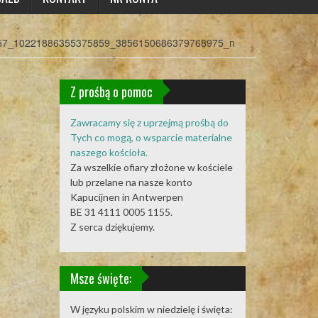
57_10221886355375859_3856150686379768975_n
n
Z prośbą o pomoc
Zawracamy się z uprzejmą prośbą do
Tych co mogą, o wsparcie materialne
naszego kościoła.
Za wszelkie ofiary złożone w kościele
lub przelane na nasze konto
Kapucijnen in Antwerpen
BE 31 4111 0005 1155.
Z serca dziękujemy.
Msze święte:
W języku polskim w niedzielę i święta: