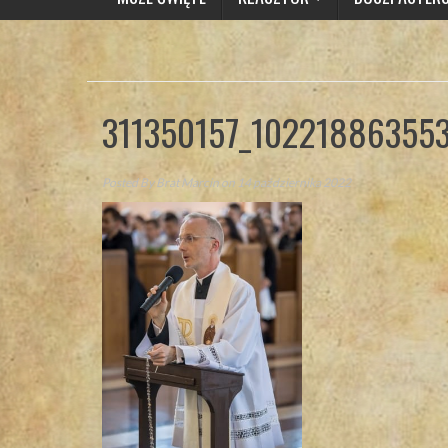
311350157_10221886355
Posted By
Brat Marcin
on 14 października 2022