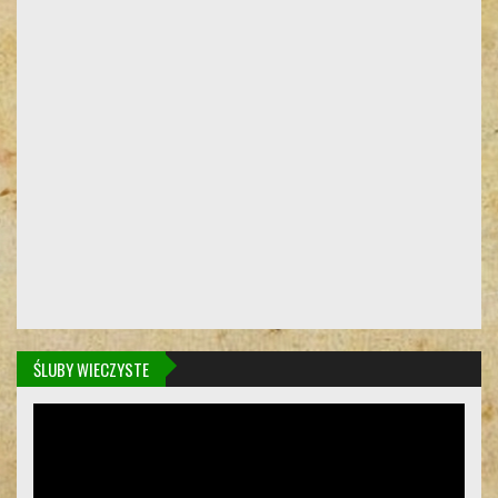
ŚLUBY WIECZYSTE
Odtwarzacz
video