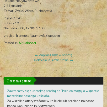
Rekolekcje Adwentowe
9-11 grudnia
Temat: Życie, Wiara, Eucharystia
Piątek 19.45
Sobota 19.30
Niedziela 9.00, 12.30 i 17.00
głosi: o. Ireneusz Naumowicz kapucyn
Posted in
Aktualności
Post
←
Zapraszamy w sobotę
navigation
Rekolekcje Adwentowe
→
Z prośbą o pomoc
Zawracamy się z uprzejmą prośbą do Tych co mogą, o wsparcie
materialne naszego kościoła.
Za wszelkie ofiary złożone w kościele lub przelane na nasze
konto Kapucijnen in Antwerpen