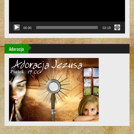
00:00
02:19
Adoracja