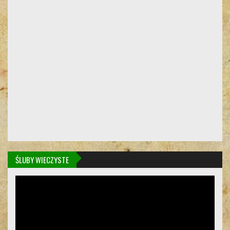
ŚLUBY WIECZYSTE
Odtwarzacz
video