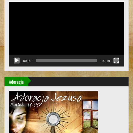
Odtwarzacz
video
00:00
02:19
Adoracja