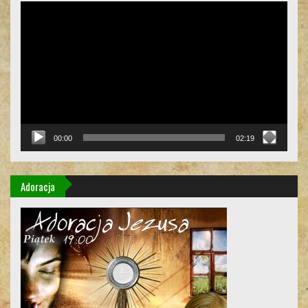
Odtwarzacz
video
00:00
02:19
Adoracja