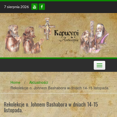
Skip
7 sierpnia 2026
to
content
Toggle
navigation
Home
/
Aktualności
/
Rekolekcje o. Johnem Bashabora w dniach 14-15 listopada.
Rekolekcje o. Johnem Bashabora w dniach 14-15
listopada.