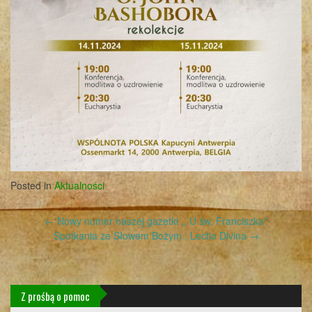
Posted in
Aktualności
Post
←
Nowy numer naszej gazetki ,, U św. Franciszka”
navigation
Spotkania ze Słowem Bożym , Lectio Divina
→
Z prośbą o pomoc