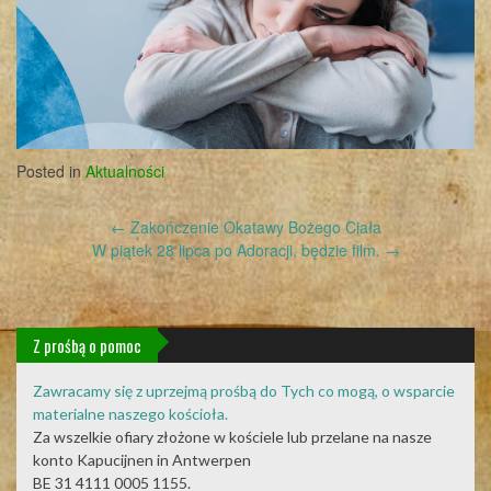
Posted in
Aktualności
Post
←
Zakończenie Okatawy Bożego Ciała
navigation
W piątek 28 lipca po Adoracji, będzie film.
→
Z prośbą o pomoc
Zawracamy się z uprzejmą prośbą do Tych co mogą, o wsparcie
materialne naszego kościoła.
Za wszelkie ofiary złożone w kościele lub przelane na nasze
konto Kapucijnen in Antwerpen
BE 31 4111 0005 1155.