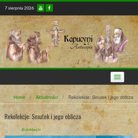
Skip
7 sierpnia 2026
to
content
Toggle
navigation
Home
/
Aktualności
/
Rekolekcje: Smutek i jego oblicza
Rekolekcje: Smutek i jego oblicza
Posted By
Brat Marcin
on 18 czerwca 2023