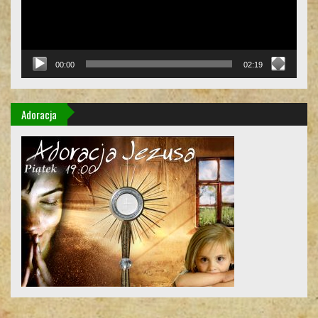
00:00
02:19
Adoracja