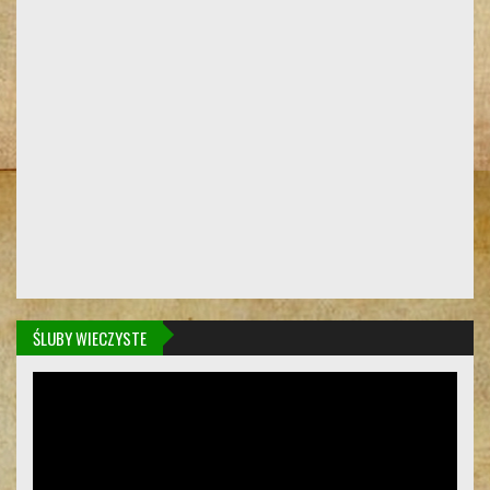
ŚLUBY WIECZYSTE
Odtwarzacz
video