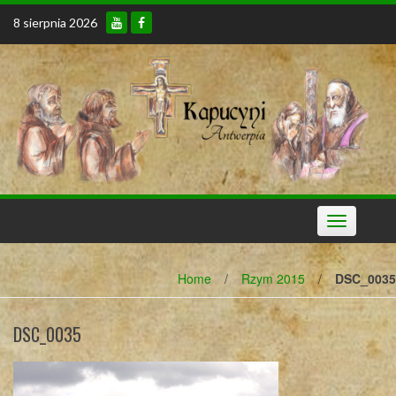
Skip
8 sierpnia 2026
to
content
Toggle
navigation
Home
/
Rzym 2015
/
DSC_0035
DSC_0035