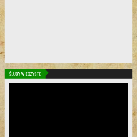
ŚLUBY WIECZYSTE
Odtwarzacz
video