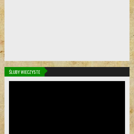
ŚLUBY WIECZYSTE
Odtwarzacz
video