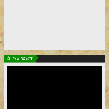
ŚLUBY WIECZYSTE
Odtwarzacz
video