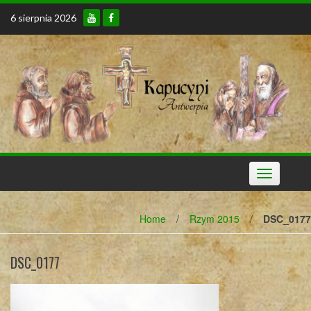
Skip
6 sierpnia 2026
to
content
Toggle
navigation
Home
/
Rzym 2015
/
DSC_0177
DSC_0177