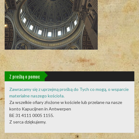
Z prośbą o pomoc
Zawracamy się z uprzejmą prośbą do Tych co mogą, o wsparcie
materialne naszego kościoła.
Za wszelkie ofiary złożone w kościele lub przelane na nasze
konto Kapucijnen in Antwerpen
BE 31 4111 0005 1155.
Z serca dziękujemy.