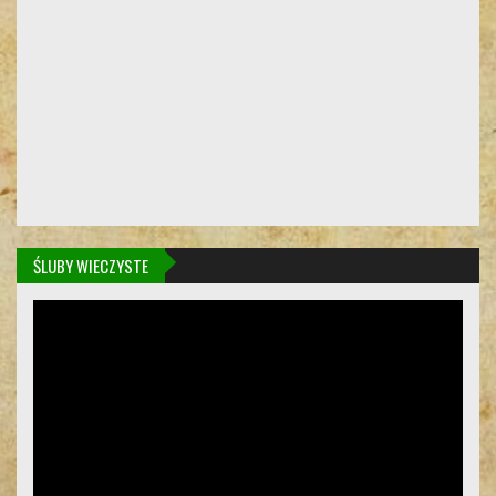
ŚLUBY WIECZYSTE
Odtwarzacz
video