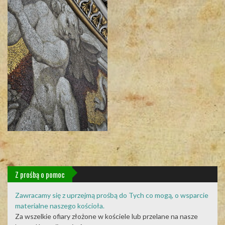
Z prośbą o pomoc
Zawracamy się z uprzejmą prośbą do Tych co mogą, o wsparcie
materialne naszego kościoła.
Za wszelkie ofiary złożone w kościele lub przelane na nasze