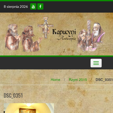
Skip
8 sierpnia 2026
to
content
Toggle
navigation
Home
/
Rzym 2015
/
DSC_0351
DSC_0351