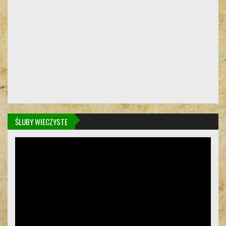
ŚLUBY WIECZYSTE
Odtwarzacz
video