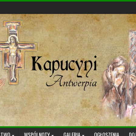
STWO
WSPÓLNOTY
GALERIA
OGŁOSZENIA
DO