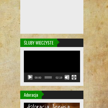
ŚLUBY WIECZYSTE
Odtwarzacz
video
00:00
02:19
Adoracja